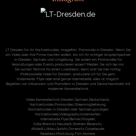
LT Dresden für ihr Hochzeitsvideo, Imagefilm, Promovido in Dresden. Wenn Sie
ein Video über ihre Firma machen wollen, bin ich ihr richtiger Ansprechpartner
in Dresden, Sachsen und Umgebung. Sie wollen ein Promovideo für
Veranstlungen oder Events produzieren lassen? Melden Sie sich bei mir.
Sie suchen Technik für einen Livestream, dann sind Sie hier richtig.
Professionelle Video für Dresden, produziere ich für Sie gern.
Visitenkarte, Flyer oder eine ganze Internetseite, alles ist möglich.
Begleiten von Influencern und Promotern in Dresden und Deutschlandweit mit
moderner Kameratechnik
Video,Kameratechnik,Dresden,Sachsen,Deutschland,
Hochzeitsvideo,Promovideo,Streamingbetreung,
Hochzeitsvideo in Dresden oder Sachsen,günstiges
Hochzeitsvideo,Videography,Visitenkarten,
Internetseite,Flyer,Banner,Prospekt,
Cotta,Briesnitz,Neustadt,Strehlen,Blasewitz,
Altstadt,Löbtau,Gorbitz,Omsewitz,Cossebaude,
Radebeul,Moritzburg,Film,Kamera,