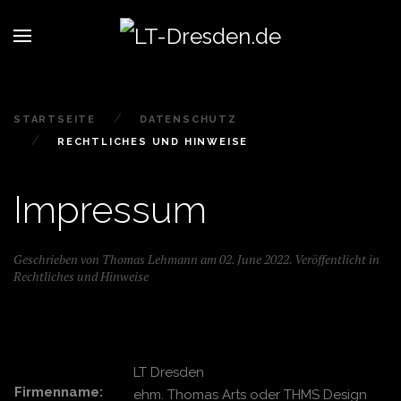
STARTSEITE
DATENSCHUTZ
RECHTLICHES UND HINWEISE
Impressum
Geschrieben von Thomas Lehmann am
02. June 2022
. Veröffentlicht in
Rechtliches und Hinweise
LT Dresden
Firmenname:
ehm. Thomas Arts oder THMS Design